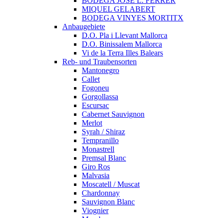
BODEGA JOSÈ L. FERRER
MIQUEL GELABERT
BODEGA VINYES MORTITX
Anbaugebiete
D.O. Pla i Llevant Mallorca
D.O. Binissalem Mallorca
Vi de la Terra Illes Balears
Reb- und Traubensorten
Mantonegro
Callet
Fogoneu
Gorgollassa
Escursac
Cabernet Sauvignon
Merlot
Syrah / Shiraz
Tempranillo
Monastrell
Premsal Blanc
Giro Ros
Malvasia
Moscatell / Muscat
Chardonnay
Sauvignon Blanc
Viognier