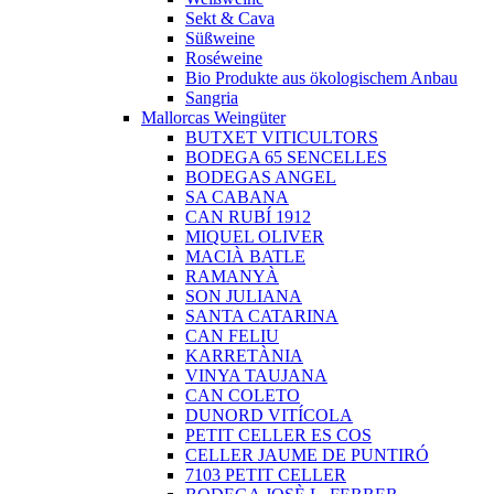
Sekt & Cava
Süßweine
Roséweine
Bio Produkte aus ökologischem Anbau
Sangria
Mallorcas Weingüter
BUTXET VITICULTORS
BODEGA 65 SENCELLES
BODEGAS ANGEL
SA CABANA
CAN RUBÍ 1912
MIQUEL OLIVER
MACIÀ BATLE
RAMANYÀ
SON JULIANA
SANTA CATARINA
CAN FELIU
KARRETÀNIA
VINYA TAUJANA
CAN COLETO
DUNORD VITÍCOLA
PETIT CELLER ES COS
CELLER JAUME DE PUNTIRÓ
7103 PETIT CELLER