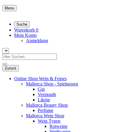
Menu
Suche
Warenkorb
0
Mein Konto
Anmeldung
Zurück
Online Shop Wein & Feines
Mallorca Shop - Spirituosen
Gin
Vermouth
Liköre
Mallorca Beauty Shop
Perfume
Mallorca Wein Shop
Wein Typen
Rotweine
Weißweine