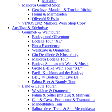
Macabeo
Mallorca Gourmet Shop
Gewürze, Mandeln & Trockenfrüchte
Honig & Marmeladen
Olivenöl & Essig
VINOSENZ Mallorca Wein Shop Copy
Ausflüge & Erlebnisse
Gourmet- & Weintouren
Bodega und Oliventour
Bodega Tour "XL"
Finca Experience
Westküste & Orangental
Gin Destillerie & Klosterberg
Mallorca Bodega Tour
Bodega Sonntag mit Wein & Musik
Große E-Bike Wein Tour "XL"
Paella Kochkurs auf der Bodega
BBQ @ Bodega mit Live DJ
Palma Beer & Brandy Tour
Land & Leute Touren
Westküste & Orangental
Palma & Sóller (mit Zug & Minivan)
Cap & Cava - Formentor & Tramuntana
Mandelblüten Tour
Salinas de es Trenc & Son Mesquidassa