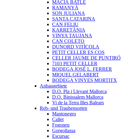
MACIÀ BATLE
RAMANYÀ
SON JULIANA
SANTA CATARINA
CAN FELIU
KARRETÀNIA
VINYA TAUJANA
CAN COLETO
DUNORD VITÍCOLA
PETIT CELLER ES COS
CELLER JAUME DE PUNTIRÓ
7103 PETIT CELLER
BODEGA JOSÈ L. FERRER
MIQUEL GELABERT
BODEGA VINYES MORTITX
Anbaugebiete
D.O. Pla i Llevant Mallorca
D.O. Binissalem Mallorca
Vi de la Terra Illes Balears
Reb- und Traubensorten
Mantonegro
Callet
Fogoneu
Gorgollassa
Escursac