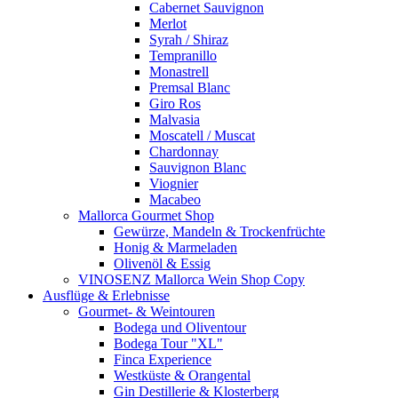
Cabernet Sauvignon
Merlot
Syrah / Shiraz
Tempranillo
Monastrell
Premsal Blanc
Giro Ros
Malvasia
Moscatell / Muscat
Chardonnay
Sauvignon Blanc
Viognier
Macabeo
Mallorca Gourmet Shop
Gewürze, Mandeln & Trockenfrüchte
Honig & Marmeladen
Olivenöl & Essig
VINOSENZ Mallorca Wein Shop Copy
Ausflüge & Erlebnisse
Gourmet- & Weintouren
Bodega und Oliventour
Bodega Tour "XL"
Finca Experience
Westküste & Orangental
Gin Destillerie & Klosterberg