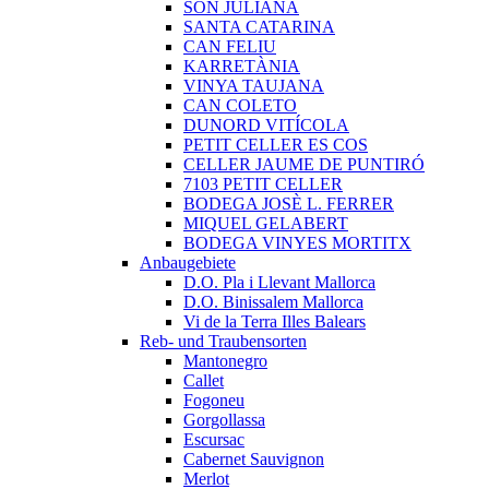
SON JULIANA
SANTA CATARINA
CAN FELIU
KARRETÀNIA
VINYA TAUJANA
CAN COLETO
DUNORD VITÍCOLA
PETIT CELLER ES COS
CELLER JAUME DE PUNTIRÓ
7103 PETIT CELLER
BODEGA JOSÈ L. FERRER
MIQUEL GELABERT
BODEGA VINYES MORTITX
Anbaugebiete
D.O. Pla i Llevant Mallorca
D.O. Binissalem Mallorca
Vi de la Terra Illes Balears
Reb- und Traubensorten
Mantonegro
Callet
Fogoneu
Gorgollassa
Escursac
Cabernet Sauvignon
Merlot