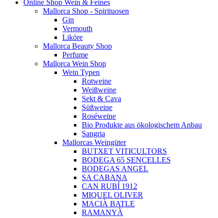
Online Shop Wein & Feines
Mallorca Shop - Spirituosen
Gin
Vermouth
Liköre
Mallorca Beauty Shop
Perfume
Mallorca Wein Shop
Wein Typen
Rotweine
Weißweine
Sekt & Cava
Süßweine
Roséweine
Bio Produkte aus ökologischem Anbau
Sangria
Mallorcas Weingüter
BUTXET VITICULTORS
BODEGA 65 SENCELLES
BODEGAS ANGEL
SA CABANA
CAN RUBÍ 1912
MIQUEL OLIVER
MACIÀ BATLE
RAMANYÀ