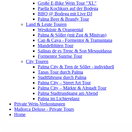
Große E-Bike Wein Tour "XL"
Paella Kochkurs auf der Bodega
BBQ @ Bodega mit Live DJ
Palma Beer & Brandy Tour
Land & Leute Touren
Westküste & Orangental
Palma & Sóller (mit Zug & Minivan)
Cap & Cava - Formentor & Tramuntana
Mandelblüten Tour
Salinas de es Trenc & Son Mesquidassa
Formentor Sunrise Tour
City Touren
Palma City & Tren de Sóller - individuell
Tapas Tour durch Palma
Stadtführung durch Palma
Palma City – Street Art Tour
Palma City – Märkte & Altstadt Tour
Palma Stadtrundgang am Abend
Palma im Lichterglanz
Private Wein-Verkostungen
Mallorca Deluxe - Private Tours
Home