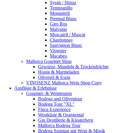
Syrah / Shiraz
Tempranillo
Monastrell
Premsal Blanc
Giro Ros
Malvasia
Moscatell / Muscat
Chardonnay
Sauvignon Blanc
Viognier
Macabeo
Mallorca Gourmet Shop
Gewürze, Mandeln & Trockenfrüchte
Honig & Marmeladen
Olivenöl & Essig
VINOSENZ Mallorca Wein Shop Copy
Ausflüge & Erlebnisse
Gourmet- & Weintouren
Bodega und Oliventour
Bodega Tour "XL"
Finca Experience
Westküste & Orangental
Gin Destillerie & Klosterberg
Mallorca Bodega Tour
Bodega Sonntag mit Wein & Musik