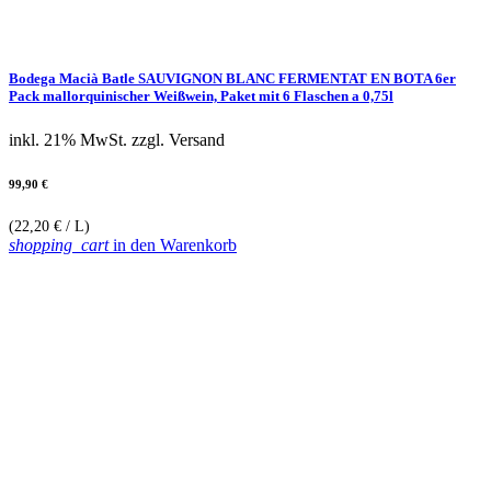
Bodega Macià Batle SAUVIGNON BLANC FERMENTAT EN BOTA 6er
Pack mallorquinischer Weißwein, Paket mit 6 Flaschen a 0,75l
inkl. 21% MwSt.
zzgl. Versand
99,90 €
(22,20 € / L)
shopping_cart
in den Warenkorb