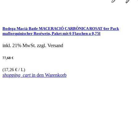
Bodega Macià Batle MACERACIÓ CARBÒNICA ROSAT 6er Pack
mallorquinischer Roséwein, Paket mit 6 Flaschen a 0,75l
inkl. 21% MwSt.
zzgl. Versand
77,68 €
(17,26 € / L)
shopping_cart
in den Warenkorb