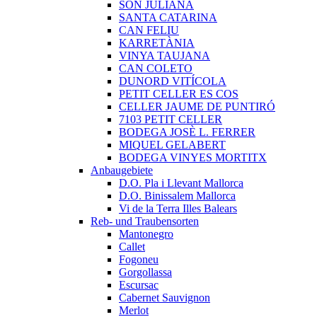
SON JULIANA
SANTA CATARINA
CAN FELIU
KARRETÀNIA
VINYA TAUJANA
CAN COLETO
DUNORD VITÍCOLA
PETIT CELLER ES COS
CELLER JAUME DE PUNTIRÓ
7103 PETIT CELLER
BODEGA JOSÈ L. FERRER
MIQUEL GELABERT
BODEGA VINYES MORTITX
Anbaugebiete
D.O. Pla i Llevant Mallorca
D.O. Binissalem Mallorca
Vi de la Terra Illes Balears
Reb- und Traubensorten
Mantonegro
Callet
Fogoneu
Gorgollassa
Escursac
Cabernet Sauvignon
Merlot