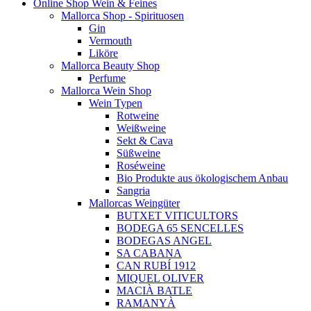
Online Shop Wein & Feines
Mallorca Shop - Spirituosen
Gin
Vermouth
Liköre
Mallorca Beauty Shop
Perfume
Mallorca Wein Shop
Wein Typen
Rotweine
Weißweine
Sekt & Cava
Süßweine
Roséweine
Bio Produkte aus ökologischem Anbau
Sangria
Mallorcas Weingüter
BUTXET VITICULTORS
BODEGA 65 SENCELLES
BODEGAS ANGEL
SA CABANA
CAN RUBÍ 1912
MIQUEL OLIVER
MACIÀ BATLE
RAMANYÀ