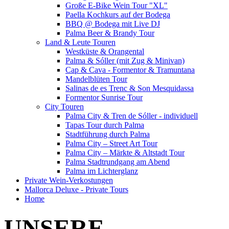
Große E-Bike Wein Tour "XL"
Paella Kochkurs auf der Bodega
BBQ @ Bodega mit Live DJ
Palma Beer & Brandy Tour
Land & Leute Touren
Westküste & Orangental
Palma & Sóller (mit Zug & Minivan)
Cap & Cava - Formentor & Tramuntana
Mandelblüten Tour
Salinas de es Trenc & Son Mesquidassa
Formentor Sunrise Tour
City Touren
Palma City & Tren de Sóller - individuell
Tapas Tour durch Palma
Stadtführung durch Palma
Palma City – Street Art Tour
Palma City – Märkte & Altstadt Tour
Palma Stadtrundgang am Abend
Palma im Lichterglanz
Private Wein-Verkostungen
Mallorca Deluxe - Private Tours
Home
UNSERE