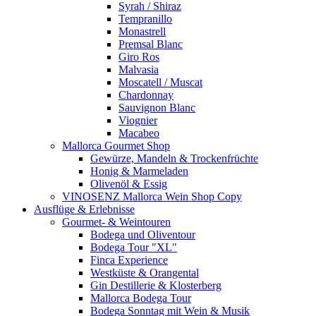
Syrah / Shiraz
Tempranillo
Monastrell
Premsal Blanc
Giro Ros
Malvasia
Moscatell / Muscat
Chardonnay
Sauvignon Blanc
Viognier
Macabeo
Mallorca Gourmet Shop
Gewürze, Mandeln & Trockenfrüchte
Honig & Marmeladen
Olivenöl & Essig
VINOSENZ Mallorca Wein Shop Copy
Ausflüge & Erlebnisse
Gourmet- & Weintouren
Bodega und Oliventour
Bodega Tour "XL"
Finca Experience
Westküste & Orangental
Gin Destillerie & Klosterberg
Mallorca Bodega Tour
Bodega Sonntag mit Wein & Musik