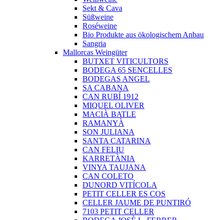
Sekt & Cava
Süßweine
Roséweine
Bio Produkte aus ökologischem Anbau
Sangria
Mallorcas Weingüter
BUTXET VITICULTORS
BODEGA 65 SENCELLES
BODEGAS ANGEL
SA CABANA
CAN RUBÍ 1912
MIQUEL OLIVER
MACIÀ BATLE
RAMANYÀ
SON JULIANA
SANTA CATARINA
CAN FELIU
KARRETÀNIA
VINYA TAUJANA
CAN COLETO
DUNORD VITÍCOLA
PETIT CELLER ES COS
CELLER JAUME DE PUNTIRÓ
7103 PETIT CELLER