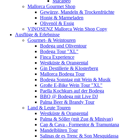
Macabeo
Mallorca Gourmet Shop
Gewürze, Mandeln & Trockenfrüchte
Honig & Marmeladen
Olivenöl & Essig
VINOSENZ Mallorca Wein Shop Copy
Ausflüge & Erlebnisse
Gourmet- & Weintouren
Bodega und Oliventour
Bodega Tour "XL"
Finca Experience
Westküste & Orangental
Gin Destillerie & Klosterberg
Mallorca Bodega Tour
Bodega Sonntag mit Wein & Musik
Große E-Bike Wein Tour "XL"
Paella Kochkurs auf der Bodega
BBQ @ Bodega mit Live DJ
Palma Beer & Brandy Tour
Land & Leute Touren
Westküste & Orangental
Palma & Sóller (mit Zug & Minivan)
Cap & Cava - Formentor & Tramuntana
Mandelblüten Tour
Salinas de es Trenc & Son Mesquidassa