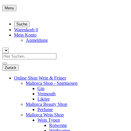
Menu
Suche
Warenkorb
0
Mein Konto
Anmeldung
Zurück
Online Shop Wein & Feines
Mallorca Shop - Spirituosen
Gin
Vermouth
Liköre
Mallorca Beauty Shop
Perfume
Mallorca Wein Shop
Wein Typen
Rotweine
Weißweine