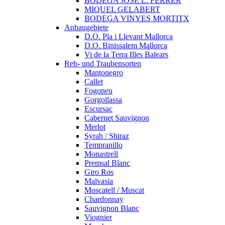
BODEGA JOSÈ L. FERRER
MIQUEL GELABERT
BODEGA VINYES MORTITX
Anbaugebiete
D.O. Pla i Llevant Mallorca
D.O. Binissalem Mallorca
Vi de la Terra Illes Balears
Reb- und Traubensorten
Mantonegro
Callet
Fogoneu
Gorgollassa
Escursac
Cabernet Sauvignon
Merlot
Syrah / Shiraz
Tempranillo
Monastrell
Premsal Blanc
Giro Ros
Malvasia
Moscatell / Muscat
Chardonnay
Sauvignon Blanc
Viognier