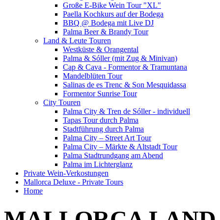
Große E-Bike Wein Tour "XL"
Paella Kochkurs auf der Bodega
BBQ @ Bodega mit Live DJ
Palma Beer & Brandy Tour
Land & Leute Touren
Westküste & Orangental
Palma & Sóller (mit Zug & Minivan)
Cap & Cava - Formentor & Tramuntana
Mandelblüten Tour
Salinas de es Trenc & Son Mesquidassa
Formentor Sunrise Tour
City Touren
Palma City & Tren de Sóller - individuell
Tapas Tour durch Palma
Stadtführung durch Palma
Palma City – Street Art Tour
Palma City – Märkte & Altstadt Tour
Palma Stadtrundgang am Abend
Palma im Lichterglanz
Private Wein-Verkostungen
Mallorca Deluxe - Private Tours
Home
MALLORCA LAND