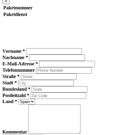
×
Paketnummer
Paketdienst
Vorname *
Nachname *
E-Mail-Adresse *
Telefonnummer
Straße *
Stadt *
Bundesland *
Postleitzahl *
Land *
Kommentar