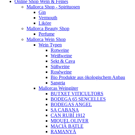
Online Shop Wein & Feines
Mallorca Shop - Spirituosen
Gin
Vermouth
Liköre
Mallorca Beauty Shop
Perfume
Mallorca Wein Shop
Wein Typen
Rotweine
Weißweine
Sekt & Cava
Süßweine
Roséweine
Bio Produkte aus ökologischem Anbau
Sangria
Mallorcas Weingüter
BUTXET VITICULTORS
BODEGA 65 SENCELLES
BODEGAS ANGEL
SA CABANA
CAN RUBÍ 1912
MIQUEL OLIVER
MACIÀ BATLE
RAMANYÀ