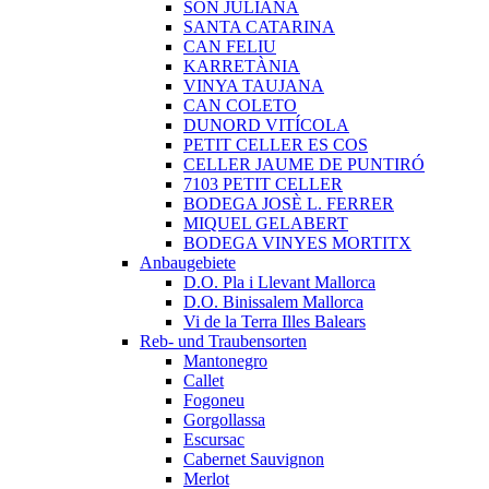
SON JULIANA
SANTA CATARINA
CAN FELIU
KARRETÀNIA
VINYA TAUJANA
CAN COLETO
DUNORD VITÍCOLA
PETIT CELLER ES COS
CELLER JAUME DE PUNTIRÓ
7103 PETIT CELLER
BODEGA JOSÈ L. FERRER
MIQUEL GELABERT
BODEGA VINYES MORTITX
Anbaugebiete
D.O. Pla i Llevant Mallorca
D.O. Binissalem Mallorca
Vi de la Terra Illes Balears
Reb- und Traubensorten
Mantonegro
Callet
Fogoneu
Gorgollassa
Escursac
Cabernet Sauvignon
Merlot