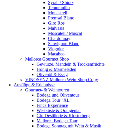
Syrah / Shiraz
Tempranillo
Monastrell
Premsal Blanc
Giro Ros
Malvasia
Moscatell / Muscat
Chardonnay
Sauvignon Blanc
Viognier
Macabeo
Mallorca Gourmet Shop
Gewürze, Mandeln & Trockenfrüchte
Honig & Marmeladen
Olivenöl & Essig
VINOSENZ Mallorca Wein Shop Copy
Ausflüge & Erlebnisse
Gourmet- & Weintouren
Bodega und Oliventour
Bodega Tour "XL"
Finca Experience
Westküste & Orangental
Gin Destillerie & Klosterberg
Mallorca Bodega Tour
Bodega Sonntag mit Wein & Musik